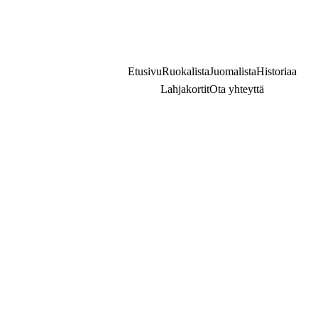
Puh. 
+358 3 2125505
Etusivu
Ruokalista
Juomalista
Historiaa
Lahjakortit
Ota yhteyttä