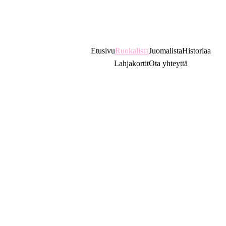
Puh. 
+358 3 2125505
Etusivu
Ruokalista
Juomalista
Historiaa
Lahjakortit
Ota yhteyttä