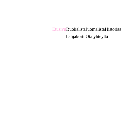
Puh. 
+358 3 2125505
Etusivu
Ruokalista
Juomalista
Historiaa
Lahjakortit
Ota yhteyttä