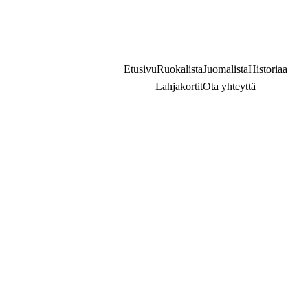
Puh. 
+358 3 2125505
Etusivu
Ruokalista
Juomalista
Historiaa
Lahjakortit
Ota yhteyttä