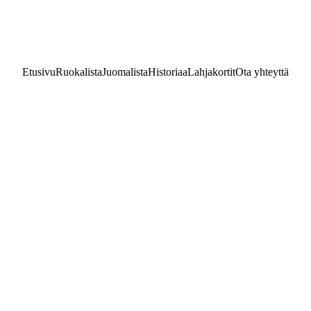
Puh. 
+358 3 2125505
Etusivu
Ruokalista
Juomalista
Historiaa
Lahjakortit
Ota yhteyttä